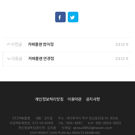
이전글
23.12.11
카페플랜 범어점
다음글
23.12.11
카페플랜 연경점
개인정보처리방침
이용약관
공지사항
(주)카페플랜
대표 : 김지훈
주소 : 대구광역시 북구 침산로21길 41. 103호
사업자등록번호 : 571-14-01100
TEL : 1661-4557
H.P : 010-3034-3532
개인정보책임관리자 : 김지훈
이메일 : qnaud1850@naver.com
COPYRIGHT CAFE PLAN ALL RIGHTS RESERVED.