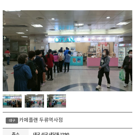
카페플랜 두류역사점
대구
주소
대구 서구 내당동 1290