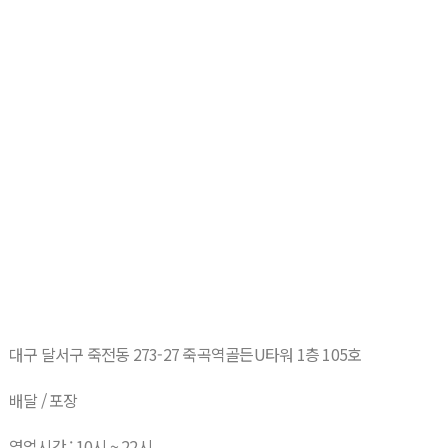
대구 달서구 죽전동 273-27 죽곡역골든U타워 1층 105호
배달 / 포장
영업시간 : 10시 ~ 22시