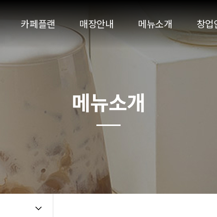
카페플랜
매장안내
메뉴소개
창업
브랜드스토리
창업경
오시는길
개설
메뉴소개
인테
창업