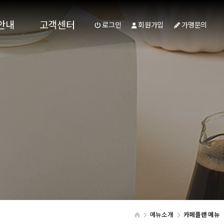
안내
고객센터
로그인
회원가입
가맹문의
쟁력
공지사항
절차
질문과답변
리어
점주 인터뷰
문의
갤러리
메뉴소개
카페플랜 메뉴